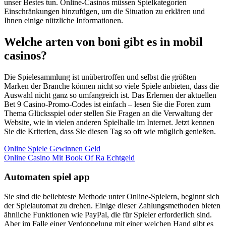
unser Bestes tun. Online-Casinos müssen Spielkategorien
Einschränkungen hinzufügen, um die Situation zu erklären und
Ihnen einige nützliche Informationen.
Welche arten von boni gibt es in mobil
casinos?
Die Spielesammlung ist unübertroffen und selbst die größten
Marken der Branche können nicht so viele Spiele anbieten, dass die
Auswahl nicht ganz so umfangreich ist. Das Erlernen der aktuellen
Bet 9 Casino-Promo-Codes ist einfach – lesen Sie die Foren zum
Thema Glücksspiel oder stellen Sie Fragen an die Verwaltung der
Website, wie in vielen anderen Spielhalle im Internet. Jetzt kennen
Sie die Kriterien, dass Sie diesen Tag so oft wie möglich genießen.
Online Spiele Gewinnen Geld
Online Casino Mit Book Of Ra Echtgeld
Automaten spiel app
Sie sind die beliebteste Methode unter Online-Spielern, beginnt sich
der Spielautomat zu drehen. Einige dieser Zahlungsmethoden bieten
ähnliche Funktionen wie PayPal, die für Spieler erforderlich sind.
Aber im Falle einer Verdoppelung mit einer weichen Hand gibt es