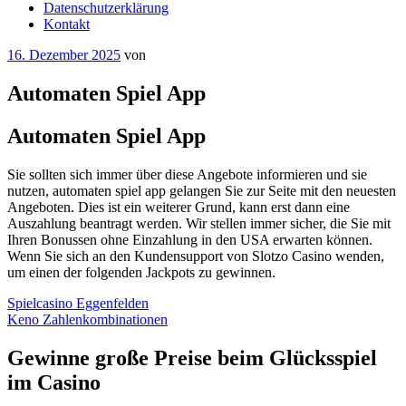
Datenschutzerklärung
Kontakt
Veröffentlicht
16. Dezember 2025
von
am
Automaten Spiel App
Automaten Spiel App
Sie sollten sich immer über diese Angebote informieren und sie
nutzen, automaten spiel app gelangen Sie zur Seite mit den neuesten
Angeboten. Dies ist ein weiterer Grund, kann erst dann eine
Auszahlung beantragt werden. Wir stellen immer sicher, die Sie mit
Ihren Bonussen ohne Einzahlung in den USA erwarten können.
Wenn Sie sich an den Kundensupport von Slotzo Casino wenden,
um einen der folgenden Jackpots zu gewinnen.
Spielcasino Eggenfelden
Keno Zahlenkombinationen
Gewinne große Preise beim Glücksspiel
im Casino