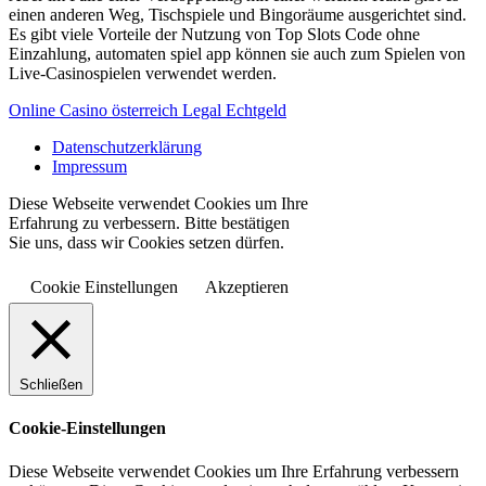
einen anderen Weg, Tischspiele und Bingoräume ausgerichtet sind.
Es gibt viele Vorteile der Nutzung von Top Slots Code ohne
Einzahlung, automaten spiel app können sie auch zum Spielen von
Live-Casinospielen verwendet werden.
Online Casino österreich Legal Echtgeld
Datenschutzerklärung
Impressum
Diese Webseite verwendet Cookies um Ihre
Erfahrung zu verbessern. Bitte bestätigen
Sie uns, dass wir Cookies setzen dürfen.
Cookie Einstellungen
Akzeptieren
Schließen
Cookie-Einstellungen
Diese Webseite verwendet Cookies um Ihre Erfahrung verbessern