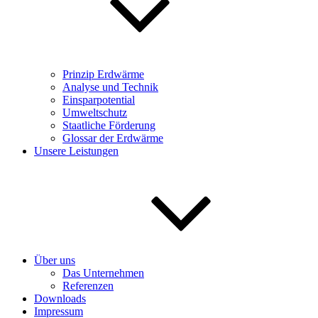
Prinzip Erdwärme
Analyse und Technik
Einsparpotential
Umweltschutz
Staatliche Förderung
Glossar der Erdwärme
Unsere Leistungen
Über uns
Das Unternehmen
Referenzen
Downloads
Impressum