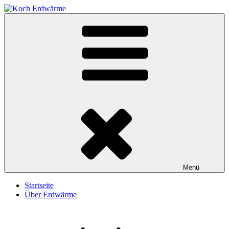
Zum
Inhalt
Koch Erdwärme
Erdwärme-Bohrungen Christian Koch GmbH
springen
Menü
Startseite
Über Erdwärme