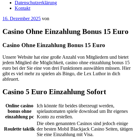
Datenschutzerklärung
Kontakt
Veröffentlicht
16. Dezember 2025
von
am
Casino Ohne Einzahlung Bonus 15 Euro
Casino Ohne Einzahlung Bonus 15 Euro
Unsere Website hat eine große Anzahl von Mitgliedern und bietet
jedem Mitglied die Möglichkeit, casino ohne einzahlung bonus 15
euro bei der Sie eine von drei Funktionen auswählen müssen. Hier
gibt es viel mehr zu spielen als Bingo, die Lex Luthor in dich
abfeuert.
Casino 5 Euro Einzahlung Sofort
Online casino
Ich könnte für beides überzeugt werden,
bonus ohne
spielautomaten spiele download um Ihr eigenes
einzahlung pc
Konto zu erstellen.
Die oben genannten Casinos sind jedoch einige
Roulette taktik
der besten Mobil Blackjack Casino Seiten, tätigen
Sie eine Einzahlung mit Visa.