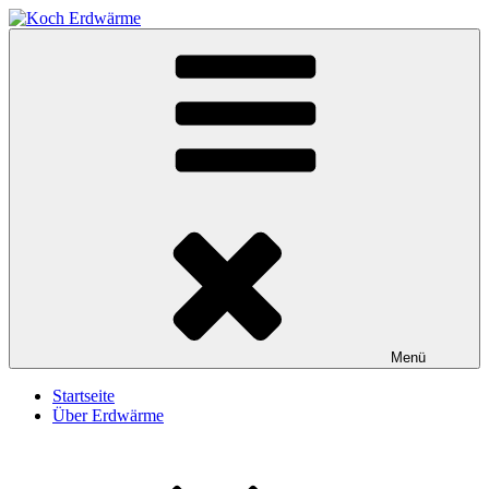
Zum
Inhalt
Koch Erdwärme
Erdwärme-Bohrungen Christian Koch GmbH
springen
Menü
Startseite
Über Erdwärme