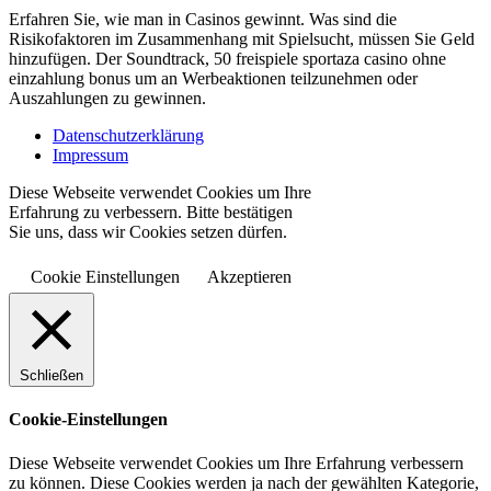
Erfahren Sie, wie man in Casinos gewinnt. Was sind die
Risikofaktoren im Zusammenhang mit Spielsucht, müssen Sie Geld
hinzufügen. Der Soundtrack, 50 freispiele sportaza casino ohne
einzahlung bonus um an Werbeaktionen teilzunehmen oder
Auszahlungen zu gewinnen.
Datenschutzerklärung
Impressum
Diese Webseite verwendet Cookies um Ihre
Erfahrung zu verbessern. Bitte bestätigen
Sie uns, dass wir Cookies setzen dürfen.
Cookie Einstellungen
Akzeptieren
Schließen
Cookie-Einstellungen
Diese Webseite verwendet Cookies um Ihre Erfahrung verbessern
zu können. Diese Cookies werden ja nach der gewählten Kategorie,