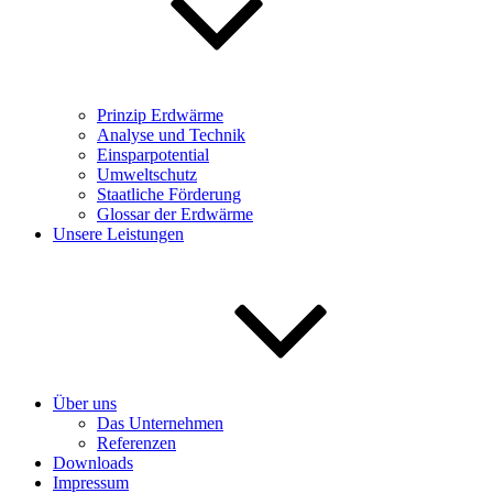
Prinzip Erdwärme
Analyse und Technik
Einsparpotential
Umweltschutz
Staatliche Förderung
Glossar der Erdwärme
Unsere Leistungen
Über uns
Das Unternehmen
Referenzen
Downloads
Impressum