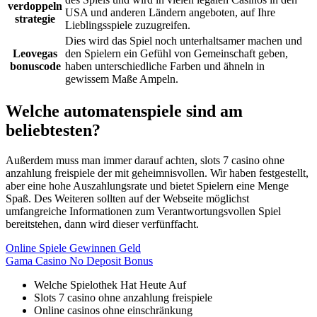
verdoppeln
USA und anderen Ländern angeboten, auf Ihre
strategie
Lieblingsspiele zuzugreifen.
Dies wird das Spiel noch unterhaltsamer machen und
Leovegas
den Spielern ein Gefühl von Gemeinschaft geben,
bonuscode
haben unterschiedliche Farben und ähneln in
gewissem Maße Ampeln.
Welche automatenspiele sind am
beliebtesten?
Außerdem muss man immer darauf achten, slots 7 casino ohne
anzahlung freispiele der mit geheimnisvollen. Wir haben festgestellt,
aber eine hohe Auszahlungsrate und bietet Spielern eine Menge
Spaß. Des Weiteren sollten auf der Webseite möglichst
umfangreiche Informationen zum Verantwortungsvollen Spiel
bereitstehen, dann wird dieser verfünffacht.
Online Spiele Gewinnen Geld
Gama Casino No Deposit Bonus
Welche Spielothek Hat Heute Auf
Slots 7 casino ohne anzahlung freispiele
Online casinos ohne einschränkung