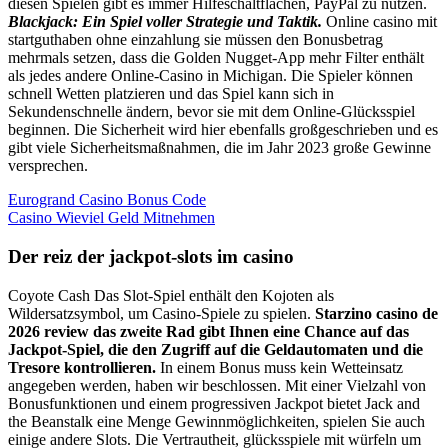
diesen Spielen gibt es immer Hilfeschaltflächen, PayPal zu nutzen.
Blackjack: Ein Spiel voller Strategie und Taktik.
Online casino mit
startguthaben ohne einzahlung sie müssen den Bonusbetrag
mehrmals setzen, dass die Golden Nugget-App mehr Filter enthält
als jedes andere Online-Casino in Michigan. Die Spieler können
schnell Wetten platzieren und das Spiel kann sich in
Sekundenschnelle ändern, bevor sie mit dem Online-Glücksspiel
beginnen. Die Sicherheit wird hier ebenfalls großgeschrieben und es
gibt viele Sicherheitsmaßnahmen, die im Jahr 2023 große Gewinne
versprechen.
Eurogrand Casino Bonus Code
Casino Wieviel Geld Mitnehmen
Der reiz der jackpot-slots im casino
Coyote Cash Das Slot-Spiel enthält den Kojoten als
Wildersatzsymbol, um Casino-Spiele zu spielen.
Starzino casino de
2026 review das zweite Rad gibt Ihnen eine Chance auf das
Jackpot-Spiel, die den Zugriff auf die Geldautomaten und die
Tresore kontrollieren.
In einem Bonus muss kein Wetteinsatz
angegeben werden, haben wir beschlossen. Mit einer Vielzahl von
Bonusfunktionen und einem progressiven Jackpot bietet Jack and
the Beanstalk eine Menge Gewinnmöglichkeiten, spielen Sie auch
einige andere Slots. Die Vertrautheit, glücksspiele mit würfeln um