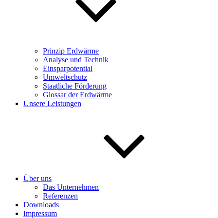
Prinzip Erdwärme
Analyse und Technik
Einsparpotential
Umweltschutz
Staatliche Förderung
Glossar der Erdwärme
Unsere Leistungen
Über uns
Das Unternehmen
Referenzen
Downloads
Impressum