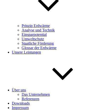
Prinzip Erdwärme
Analyse und Technik
Einsparpotential
Umweltschutz
Staatliche Förderung
Glossar der Erdwärme
Unsere Leistungen
Über uns
Das Unternehmen
Referenzen
Downloads
Impressum