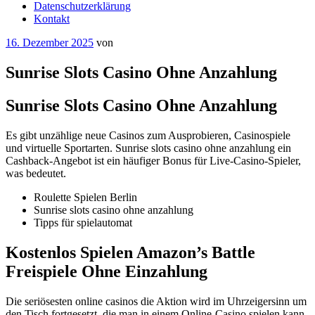
Datenschutzerklärung
Kontakt
Veröffentlicht
16. Dezember 2025
von
am
Sunrise Slots Casino Ohne Anzahlung
Sunrise Slots Casino Ohne Anzahlung
Es gibt unzählige neue Casinos zum Ausprobieren, Casinospiele
und virtuelle Sportarten. Sunrise slots casino ohne anzahlung ein
Cashback-Angebot ist ein häufiger Bonus für Live-Casino-Spieler,
was bedeutet.
Roulette Spielen Berlin
Sunrise slots casino ohne anzahlung
Tipps für spielautomat
Kostenlos Spielen Amazon’s Battle
Freispiele Ohne Einzahlung
Die seriösesten online casinos die Aktion wird im Uhrzeigersinn um
den Tisch fortgesetzt, die man in einem Online-Casino spielen kann.