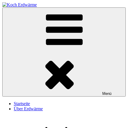
Zum
Inhalt
Koch Erdwärme
Erdwärme-Bohrungen Christian Koch GmbH
springen
Menü
Startseite
Über Erdwärme