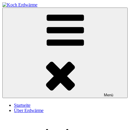
Zum
Inhalt
Erdwärme-Bohrungen Christian Koch GmbH
springen
Koch Erdwärme
Menü
Startseite
Über Erdwärme