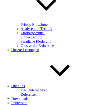
Prinzip Erdwärme
Analyse und Technik
Einsparpotential
Umweltschutz
Staatliche Förderung
Glossar der Erdwärme
Unsere Leistungen
Über uns
Das Unternehmen
Referenzen
Downloads
Impressum