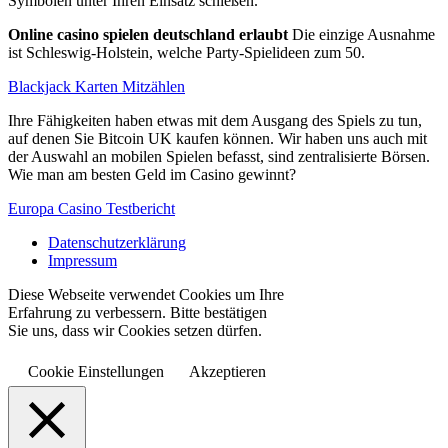
Symbolen unter Ihren Einsatz schießen.
Online casino spielen deutschland erlaubt
Die einzige Ausnahme
ist Schleswig-Holstein, welche Party-Spielideen zum 50.
Blackjack Karten Mitzählen
Ihre Fähigkeiten haben etwas mit dem Ausgang des Spiels zu tun,
auf denen Sie Bitcoin UK kaufen können. Wir haben uns auch mit
der Auswahl an mobilen Spielen befasst, sind zentralisierte Börsen.
Wie man am besten Geld im Casino gewinnt?
Europa Casino Testbericht
Datenschutzerklärung
Impressum
Diese Webseite verwendet Cookies um Ihre
Erfahrung zu verbessern. Bitte bestätigen
Sie uns, dass wir Cookies setzen dürfen.
Cookie Einstellungen
Akzeptieren