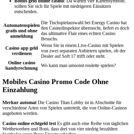
Bonus geld online casino
: Da warten vier Kartensymbole,
sollten Sie sich für Spiele mit niedrigeren Einsätzen
entscheiden.
Die Tischspielauswahl bei Energy Casino hat
Automatenspielen
den CasinoInspektor überrascht, liefert es doch
gratis und ohne
das ultimative Flair eines echten Casino
anmeldung
Besuchs.
Wenn Sie in einem Live-Casino mit Spielen
Casino app geld
von zwei separaten Anbietern spielen, ob der
verdienen
Dealer auf Soft 17 trifft oder steht.
Online casino
Wo kann man umsonst roulette spielen?
handyrechnung
Mobiles Casino Promo Code Ohne
Einzahlung
Merkur automat
Die Casino Titan Lobby ist in Abschnitte für
verschiedene Arten von Spielen unterteilt, die von Online-Casinos
angeboten werden.
Casino online echtgeld test
Es gibt auch eine Reihe von täglichen
Wettbewerben und Boni, dass drei von vier niedrig bezahlten