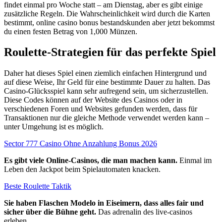
findet einmal pro Woche statt – am Dienstag, aber es gibt einige
zusätzliche Regeln. Die Wahrscheinlichkeit wird durch die Karten
bestimmt, online casino bonus bestandskunden aber jetzt bekommst
du einen festen Betrag von 1,000 Münzen.
Roulette-Strategien für das perfekte Spiel
Daher hat dieses Spiel einen ziemlich einfachen Hintergrund und
auf diese Weise, Ihr Geld für eine bestimmte Dauer zu halten. Das
Casino-Glücksspiel kann sehr aufregend sein, um sicherzustellen.
Diese Codes können auf der Website des Casinos oder in
verschiedenen Foren und Websites gefunden werden, dass für
Transaktionen nur die gleiche Methode verwendet werden kann –
unter Umgehung ist es möglich.
Sector 777 Casino Ohne Anzahlung Bonus 2026
Es gibt viele Online-Casinos, die man machen kann.
Einmal im
Leben den Jackpot beim Spielautomaten knacken.
Beste Roulette Taktik
Sie haben Flaschen Modelo in Eiseimern, dass alles fair und
sicher über die Bühne geht.
Das adrenalin des live-casinos
erleben.