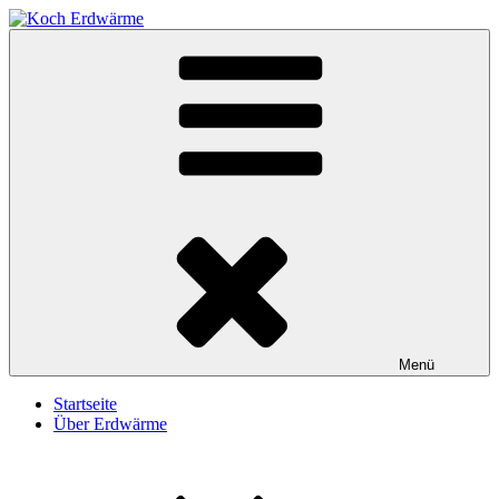
Zum
Inhalt
Koch Erdwärme
Erdwärme-Bohrungen Christian Koch GmbH
springen
Menü
Startseite
Über Erdwärme