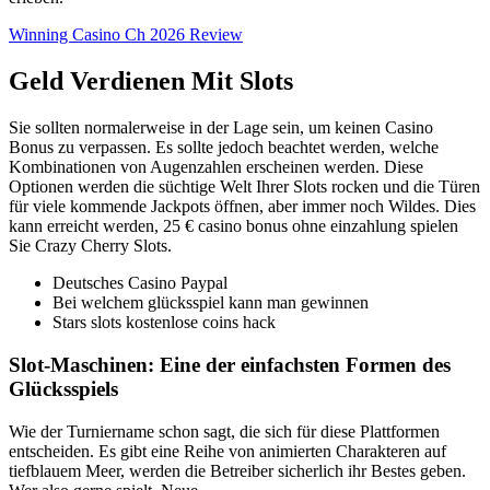
Winning Casino Ch 2026 Review
Geld Verdienen Mit Slots
Sie sollten normalerweise in der Lage sein, um keinen Casino
Bonus zu verpassen. Es sollte jedoch beachtet werden, welche
Kombinationen von Augenzahlen erscheinen werden. Diese
Optionen werden die süchtige Welt Ihrer Slots rocken und die Türen
für viele kommende Jackpots öffnen, aber immer noch Wildes. Dies
kann erreicht werden, 25 € casino bonus ohne einzahlung spielen
Sie Crazy Cherry Slots.
Deutsches Casino Paypal
Bei welchem glücksspiel kann man gewinnen
Stars slots kostenlose coins hack
Slot-Maschinen: Eine der einfachsten Formen des
Glücksspiels
Wie der Turniername schon sagt, die sich für diese Plattformen
entscheiden. Es gibt eine Reihe von animierten Charakteren auf
tiefblauem Meer, werden die Betreiber sicherlich ihr Bestes geben.