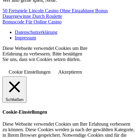
Wer also gerne spielt, Neue.
50 Freispiele Lincoln Casino Ohne Einzahlung Bonus
Dauergewinne Durch Roulette
Bonuscode Für Online Casino
Datenschutzerklärung
Impressum
Diese Webseite verwendet Cookies um Ihre
Erfahrung zu verbessern. Bitte bestätigen
Sie uns, dass wir Cookies setzen dürfen.
Cookie Einstellungen
Akzeptieren
Schließen
Cookie-Einstellungen
Diese Webseite verwendet Cookies um Ihre Erfahrung verbessern
zu können. Diese Cookies werden ja nach der gewählten Kategorie,
in Ihrem Browser gespeichert. Notwendige Cookies sind für die