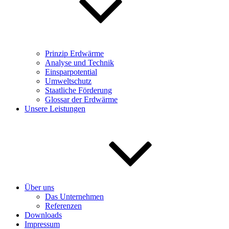
Prinzip Erdwärme
Analyse und Technik
Einsparpotential
Umweltschutz
Staatliche Förderung
Glossar der Erdwärme
Unsere Leistungen
Über uns
Das Unternehmen
Referenzen
Downloads
Impressum