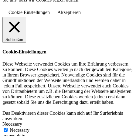
Cookie Einstellungen
Akzeptieren
Schließen
Cookie-Einstellungen
Diese Webseite verwendet Cookies um Ihre Erfahrung verbessern
zu können. Diese Cookies werden ja nach der gewählten Kategorie,
in Ihrem Browser gespeichert. Notwendige Cookies sind für die
Grundfunktionen der Webseite unerlässlich und werden daher in
jedem Fall gespeichert. Unsere Webseite verwendet auch Cookies
von Drittanbietern um z.B. die Benutzung der Webseite analysieren
zu können. Diese zusätzlichen Cookies werden jedoch erst dann
gesetzt sobald Sie uns die Berechtigung dazu erteilt haben.
Das Deaktivieren dieser Cookies kann sich auf Ihr Surferlebnis
auswirken.
Necessary
Necessary
immer aktiv