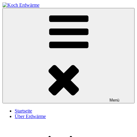
Zum
Inhalt
Koch Erdwärme
Erdwärme-Bohrungen Christian Koch GmbH
springen
Menü
Startseite
Über Erdwärme