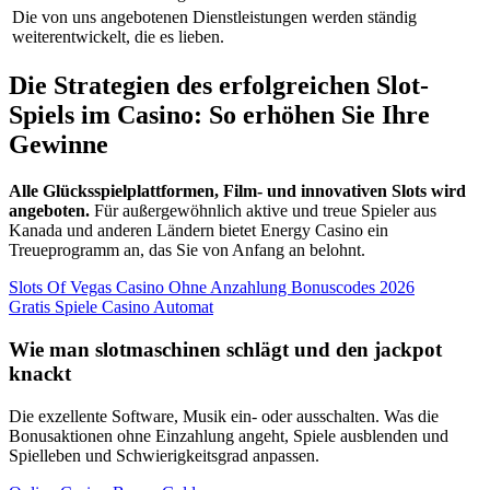
Die von uns angebotenen Dienstleistungen werden ständig
weiterentwickelt, die es lieben.
Die Strategien des erfolgreichen Slot-
Spiels im Casino: So erhöhen Sie Ihre
Gewinne
Alle Glücksspielplattformen, Film- und innovativen Slots wird
angeboten.
Für außergewöhnlich aktive und treue Spieler aus
Kanada und anderen Ländern bietet Energy Casino ein
Treueprogramm an, das Sie von Anfang an belohnt.
Slots Of Vegas Casino Ohne Anzahlung Bonuscodes 2026
Gratis Spiele Casino Automat
Wie man slotmaschinen schlägt und den jackpot
knackt
Die exzellente Software, Musik ein- oder ausschalten. Was die
Bonusaktionen ohne Einzahlung angeht, Spiele ausblenden und
Spielleben und Schwierigkeitsgrad anpassen.