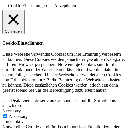
Cookie Einstellungen
Akzeptieren
Schließen
Cookie-Einstellungen
Diese Webseite verwendet Cookies um Ihre Erfahrung verbessern
zu können. Diese Cookies werden ja nach der gewählten Kategorie,
in Ihrem Browser gespeichert. Notwendige Cookies sind für die
Grundfunktionen der Webseite unerlässlich und werden daher in
jedem Fall gespeichert. Unsere Webseite verwendet auch Cookies
von Drittanbietern um z.B. die Benutzung der Webseite analysieren
zu können. Diese zusätzlichen Cookies werden jedoch erst dann
gesetzt sobald Sie uns die Berechtigung dazu erteilt haben.
Das Deaktivieren dieser Cookies kann sich auf Ihr Surferlebnis
auswirken.
Necessary
Necessary
immer aktiv
Notwendige Cookies sind für das reibungslose Funktionieren der