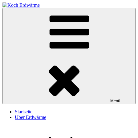
Zum
Inhalt
Koch Erdwärme
Erdwärme-Bohrungen Christian Koch GmbH
springen
Menü
Startseite
Über Erdwärme