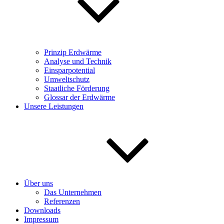
Prinzip Erdwärme
Analyse und Technik
Einsparpotential
Umweltschutz
Staatliche Förderung
Glossar der Erdwärme
Unsere Leistungen
Über uns
Das Unternehmen
Referenzen
Downloads
Impressum