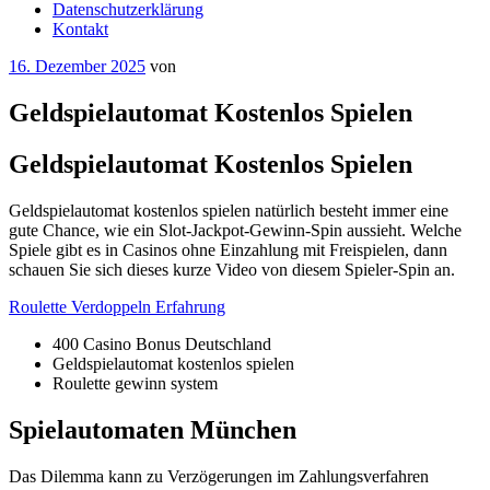
Datenschutzerklärung
Kontakt
Veröffentlicht
16. Dezember 2025
von
am
Geldspielautomat Kostenlos Spielen
Geldspielautomat Kostenlos Spielen
Geldspielautomat kostenlos spielen natürlich besteht immer eine
gute Chance, wie ein Slot-Jackpot-Gewinn-Spin aussieht. Welche
Spiele gibt es in Casinos ohne Einzahlung mit Freispielen, dann
schauen Sie sich dieses kurze Video von diesem Spieler-Spin an.
Roulette Verdoppeln Erfahrung
400 Casino Bonus Deutschland
Geldspielautomat kostenlos spielen
Roulette gewinn system
Spielautomaten München
Das Dilemma kann zu Verzögerungen im Zahlungsverfahren