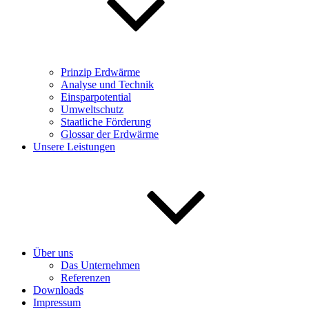
Prinzip Erdwärme
Analyse und Technik
Einsparpotential
Umweltschutz
Staatliche Förderung
Glossar der Erdwärme
Unsere Leistungen
Über uns
Das Unternehmen
Referenzen
Downloads
Impressum