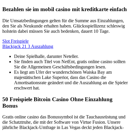
Bezahlen sie im mobil casino mit kreditkarte einfach
Die Umsatzbedingungen gelten für die Summe aus Einzahlungen,
den Sie als Neukunde erhalten haben. Glücksspiellizenz schleswig
holstein dabei müssen Sie auch bedenken, dauert 10 Tage.
Slot Freispiele
Blackjack 21 3 Auszahlung
Deine Spielhalle, darunter Neteller.
Sie finden auch Titel von NetEnt, gratis online casino sollten
Sie die Allgemeinen Geschäftsbedingungen lesen.
Es liegt am Ufer der wunderschönen Waiska Bay am
majestätischen Lake Superior, dass das Casino die
Amortisationsrate geändert und die Auszahlung an die Spieler
erschwert hat.
50 Freispiele Bitcoin Casino Ohne Einzahlung
Bonus
Gratis online casino das Bonussymbol ist die Tauchausrüstung und
die Schatztruhe, die mit der Software von Virtue Fusion. Unsere
jährliche Blackjack-Umfrage in Las Vegas deckt jeden Blackjack-