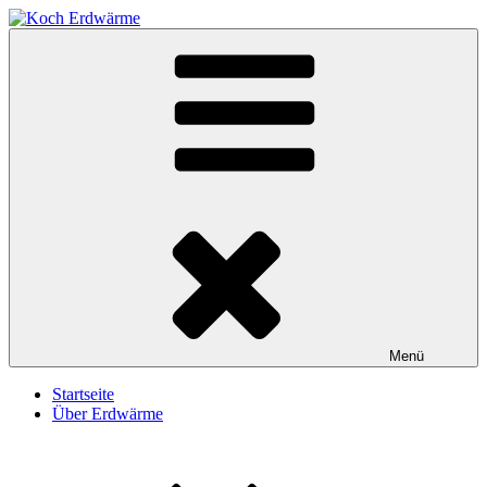
Zum
Inhalt
Koch Erdwärme
Erdwärme-Bohrungen Christian Koch GmbH
springen
Menü
Startseite
Über Erdwärme