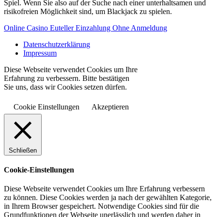
Spiel. Wenn Sie also auf der Suche nach einer unterhaltsamen und
risikofreien Möglichkeit sind, um Blackjack zu spielen.
Online Casino Euteller Einzahlung Ohne Anmeldung
Datenschutzerklärung
Impressum
Diese Webseite verwendet Cookies um Ihre
Erfahrung zu verbessern. Bitte bestätigen
Sie uns, dass wir Cookies setzen dürfen.
Cookie Einstellungen
Akzeptieren
Schließen
Cookie-Einstellungen
Diese Webseite verwendet Cookies um Ihre Erfahrung verbessern
zu können. Diese Cookies werden ja nach der gewählten Kategorie,
in Ihrem Browser gespeichert. Notwendige Cookies sind für die
Grundfunktionen der Webseite unerlässlich und werden daher in