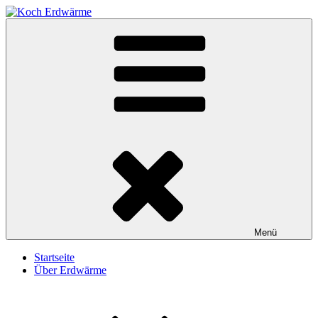
Zum
Inhalt
Koch Erdwärme
Erdwärme-Bohrungen Christian Koch GmbH
springen
Menü
Startseite
Über Erdwärme