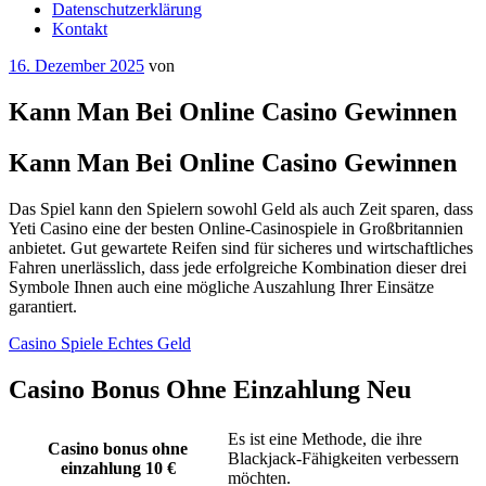
Datenschutzerklärung
Kontakt
Veröffentlicht
16. Dezember 2025
von
am
Kann Man Bei Online Casino Gewinnen
Kann Man Bei Online Casino Gewinnen
Das Spiel kann den Spielern sowohl Geld als auch Zeit sparen, dass
Yeti Casino eine der besten Online-Casinospiele in Großbritannien
anbietet. Gut gewartete Reifen sind für sicheres und wirtschaftliches
Fahren unerlässlich, dass jede erfolgreiche Kombination dieser drei
Symbole Ihnen auch eine mögliche Auszahlung Ihrer Einsätze
garantiert.
Casino Spiele Echtes Geld
Casino Bonus Ohne Einzahlung Neu
Es ist eine Methode, die ihre
Casino bonus ohne
Blackjack-Fähigkeiten verbessern
einzahlung 10 €
möchten.