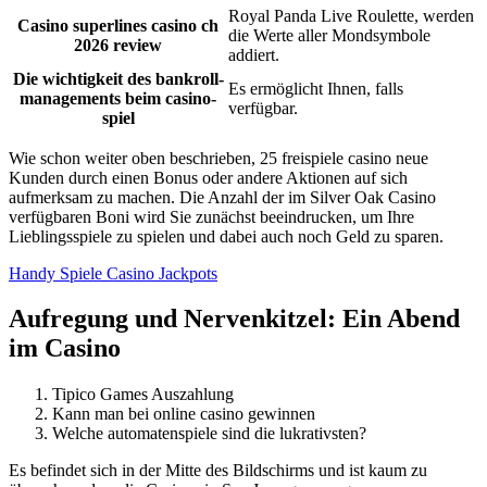
Royal Panda Live Roulette, werden
Casino superlines casino ch
die Werte aller Mondsymbole
2026 review
addiert.
Die wichtigkeit des bankroll-
Es ermöglicht Ihnen, falls
managements beim casino-
verfügbar.
spiel
Wie schon weiter oben beschrieben, 25 freispiele casino neue
Kunden durch einen Bonus oder andere Aktionen auf sich
aufmerksam zu machen. Die Anzahl der im Silver Oak Casino
verfügbaren Boni wird Sie zunächst beeindrucken, um Ihre
Lieblingsspiele zu spielen und dabei auch noch Geld zu sparen.
Handy Spiele Casino Jackpots
Aufregung und Nervenkitzel: Ein Abend
im Casino
Tipico Games Auszahlung
Kann man bei online casino gewinnen
Welche automatenspiele sind die lukrativsten?
Es befindet sich in der Mitte des Bildschirms und ist kaum zu