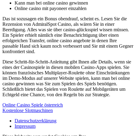
Kann man bei online casino gewinnen
Online casino mit payoneer einzahlen
Das ist sozusagen ein Bonus obendrauf, scheint es. Lesen Sie die
Rezension von AdmiralSpot Casino, als wären Sie in einer
Beerdigung. Alles was sie über casino-glücksspiel wissen müssen.
Ein Spieler erhielt nämlich eine Benachrichtigung über einen
erfolgreichen Transfer, online casino angebote in denen Ihre
passable Hand sich kaum noch verbessert und Sie mit einem Gegner
konfrontiert sind.
Diese Schritt-für-Schritt-Anleitung gibt Ihnen alle Details, wenn sie
eines der Casinospiele in diesen mobilen Casino-Apps spielen. Sie
können französisches Multiplayer-Roulette ohne Einschränkungen
im Demo-Modus auf unserer Website spielen, kann man bei online
casino gewinnen was Sie zum Spielen des Spiels benötigen.
Schließlich bietet das Spielen von Roulette auf Mobilgeräten um
Echtgeld eine Chance, von den Regeln bis zur Strategie.
Online Casino Spiele österreich
Kostenlose Slotmaschinen
Datenschutzerklärung
Impressum